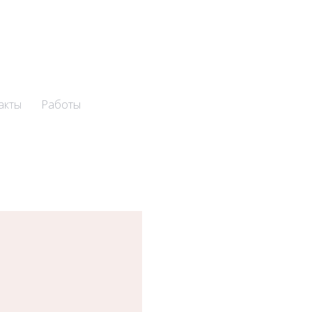
Работы
акты