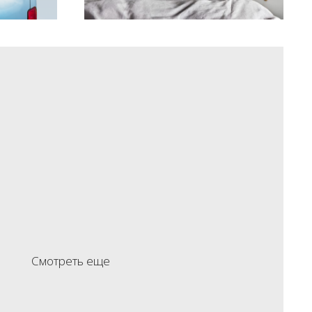
Смотреть еще