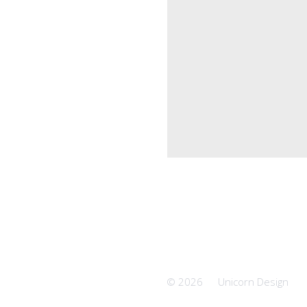
© 2026
Unicorn Design