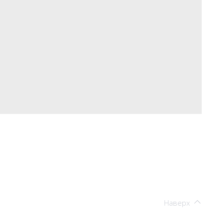
Наверх