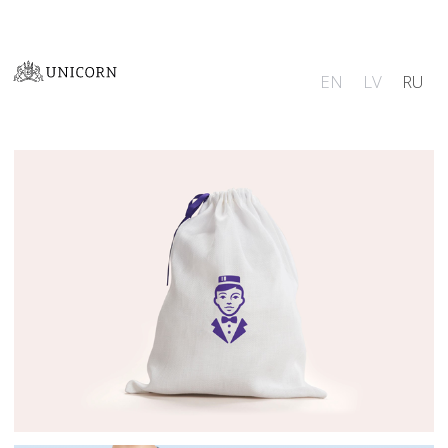
EN
LV
RU
Фирменный стиль
Логотипы
Иллюстрации