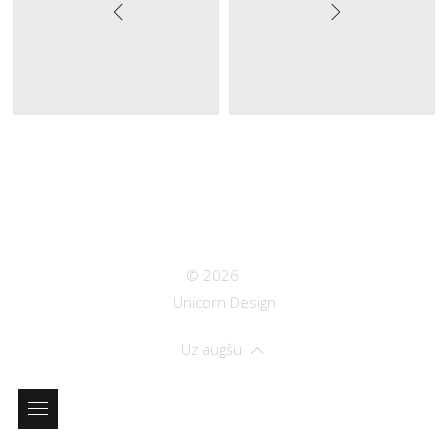
© 2026
Unicorn Design
Uz augšu