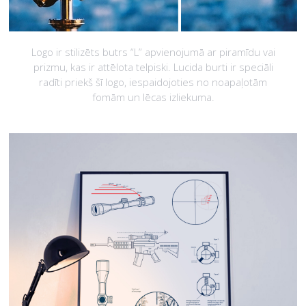
Logo ir stilizēts butrs “L” apvienojumā ar piramīdu vai
prizmu, kas ir attēlota telpiski. Lucida burti ir speciāli
radīti priekš šī logo, iespaidojoties no noapaļotām
fomām un lēcas izliekuma.