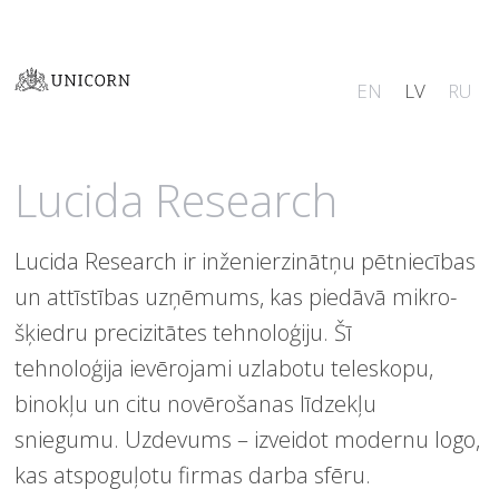
EN
LV
RU
Lucida Research
Lucida Research ir inženierzinātņu pētniecības
un attīstības uzņēmums, kas piedāvā mikro-
šķiedru precizitātes tehnoloģiju. Šī
tehnoloģija ievērojami uzlabotu teleskopu,
binokļu un citu novērošanas līdzekļu
sniegumu. Uzdevums – izveidot modernu logo,
kas atspoguļotu firmas darba sfēru.